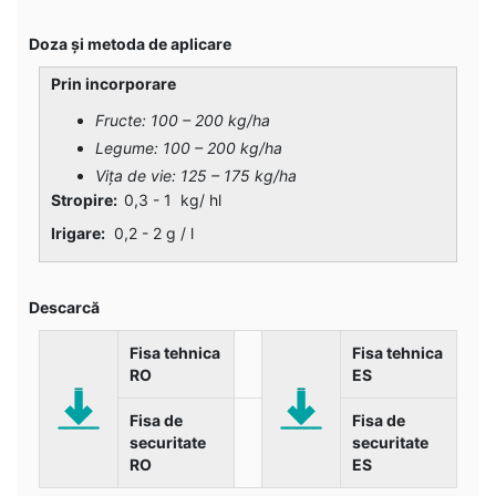
Doza și metoda de aplicare
Prin incorporare
Fructe: 1
0
0 – 200 kg/ha
Legume:
1
00 –
20
0 kg/ha
Vița de vie: 125 – 175 kg/ha
Stropire:
0,3 - 1 kg/ hl
Irigare:
0,2 - 2 g / l
Descarcă
Fisa tehnica
Fisa tehnica
RO
ES
Fisa de
Fisa de
securitate
securitate
RO
ES