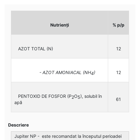
Nutrienți
% p/p
AZOT TOTAL (N)
12
- AZOT AMONIACAL (NH
)
12
4
PENTOXID DE FOSFOR (P
O
), solubil în
2
5
61
apă
Descriere
Jupiter NP - este recomandat la începutul perioadei