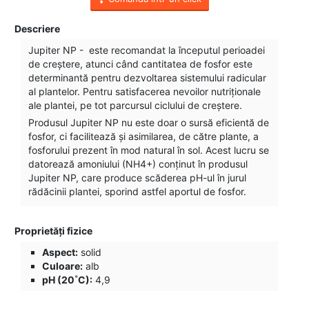
Descriere
Jupiter NP - este recomandat la începutul perioadei
de creștere, atunci când cantitatea de fosfor este
determinantă pentru dezvoltarea sistemului radicular
al plantelor. Pentru satisfacerea nevoilor nutriționale
ale plantei, pe tot parcursul ciclului de creștere.
Produsul Jupiter NP nu este doar o sursă eficientă de
fosfor, ci facilitează și asimilarea, de către plante, a
fosforului prezent în mod natural în sol. Acest lucru se
datorează amoniului (NH4+) conținut în produsul
Jupiter NP, care produce scăderea pH-ul în jurul
rădăcinii plantei, sporind astfel aportul de fosfor.
Proprietăți fizice
Aspect:
solid
Culoare:
alb
pH (20˚C):
4,9