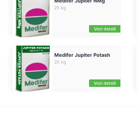
Medifer Jupiter NMg
25 kg
Vezi detalii
Medifer Jupiter Potash
25 kg
Vezi detalii
ATII
CONTACTE
Utile
str. Igor Vieru, nr 20, of 1, Chișinău