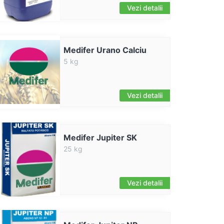
Vezi detalii
Medifer Urano Calciu
5 kg
Vezi detalii
Medifer Jupiter SK
25 kg
Vezi detalii