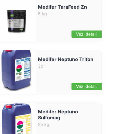
Medifer TaraFeed Zn
5 kg
Vezi detalii
Medifer Neptuno Triton
30 l
Vezi detalii
Medifer Neptuno
Sulfomag
25 kg