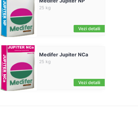
Medifer Jupiter NP
25 kg
Vezi detalii
Medifer Jupiter NCa
25 kg
Vezi detalii
Doriti sa aflati despre articole noi si promotii?
Fiti mereu primul care beneficiaza de noutatile noastre