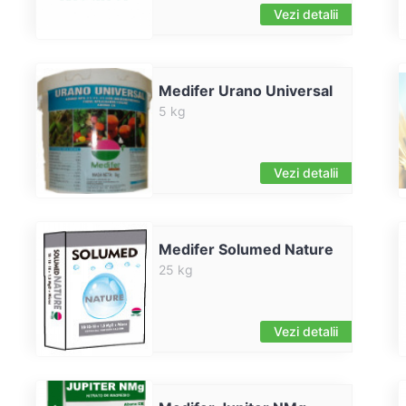
Vezi detalii
Medifer Urano Universal
5 kg
Vezi detalii
Medifer Solumed Nature
25 kg
Vezi detalii