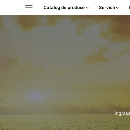
Catalog de produse
Servicii
Cauta
Îngrăș