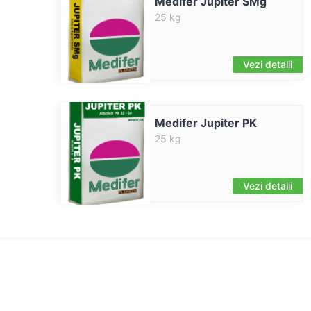
Medifer Jupiter SMg
25 kg
Vezi detalii
Medifer Jupiter PK
25 kg
Vezi detalii
CATALOG DE PRODUSE
INFORM
FRUCTE PROASPETE
Link-uri 