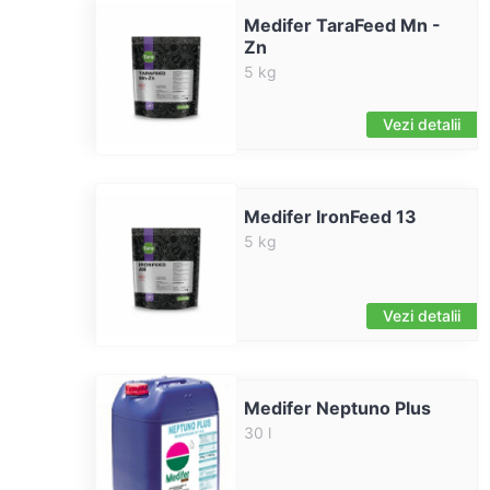
Medifer TaraFeed Mn -
Zn
5 kg
Vezi detalii
Medifer IronFeed 13
5 kg
Vezi detalii
Medifer Neptuno Plus
30 l