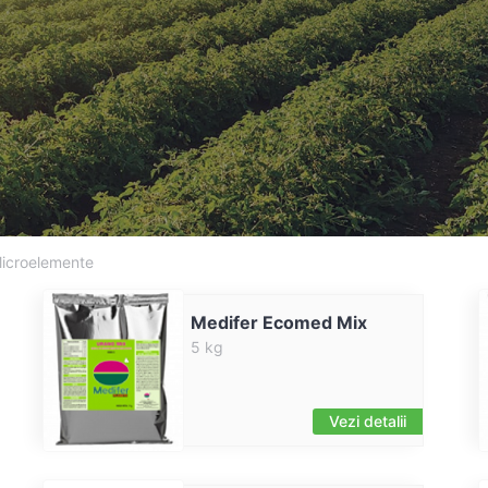
icroelemente
Medifer Ecomed Mix
5 kg
Vezi detalii