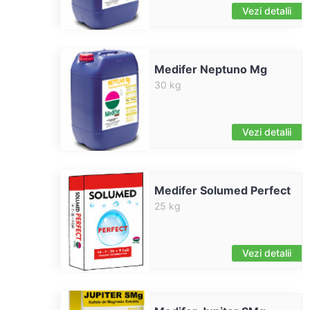
Vezi detalii
Medifer Neptuno Mg
30 kg
Vezi detalii
Medifer Solumed Perfect
25 kg
Vezi detalii