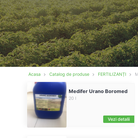
Acasa
Catalog de produse
FERTILIZANȚI
M
Medifer Urano Boromed
20 l
Vezi detalii