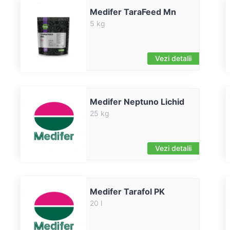
Medifer TaraFeed Mn
5 kg
Vezi detalii
Medifer Neptuno Lichid
25 kg
Vezi detalii
Medifer Tarafol PK
20 l