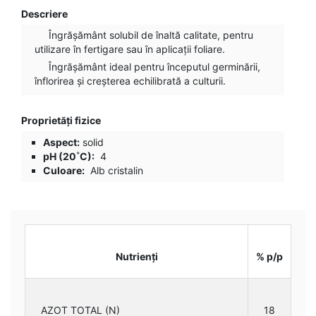
Descriere
Îngrășământ solubil de înaltă calitate, pentru
utilizare în fertigare sau în aplicații foliare.
Îngrășământ ideal pentru începutul germinării,
înflorirea și creșterea echilibrată a culturii.
Proprietăți fizice
Aspect:
solid
pH (20˚C):
4
Culoare:
Alb cristalin
Nutrienți
% p/p
AZOT TOTAL (N)
18