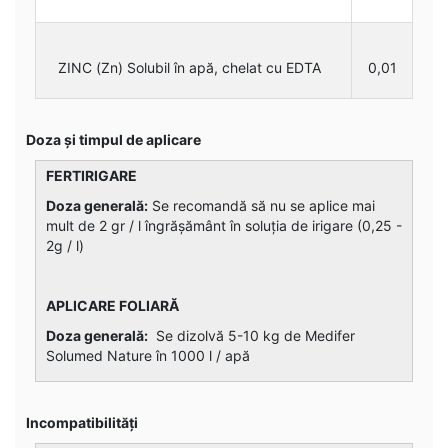
ZINC (Zn) Solubil în apă, chelat cu EDTA
0,01
Doza și timpul de aplicare
FERTIRIGARE
Doza general
ă:
Se recomandă să nu se aplice mai
mult de 2 gr / l îngrășământ în soluția de irigare (0,25 -
2g / l)
APLICARE FOLIARĂ
Doza generală:
Se dizolvă 5-10 kg de Medifer
Solumed Nature în 1000 l / apă
Incompatibilități