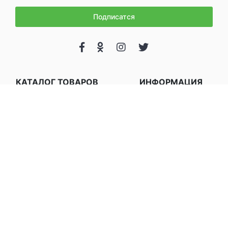
Подписатся
КАТАЛОГ ТОВАРОВ
ИНФОРМАЦИЯ
СВЕЖИЕ ФРУКТЫ
Link-uri Utile
УДОБРЕНИЯ
Parteneri
ПЛАСТМАССОВЫЕ И
FAQ
ДЕРЕВЯННЫЕ ЯЩИКИ
Про компанию
УПАКОВКА ДЛЯ ФРУКТ
О нас
Блог
Creat cu
de
WebBusiness