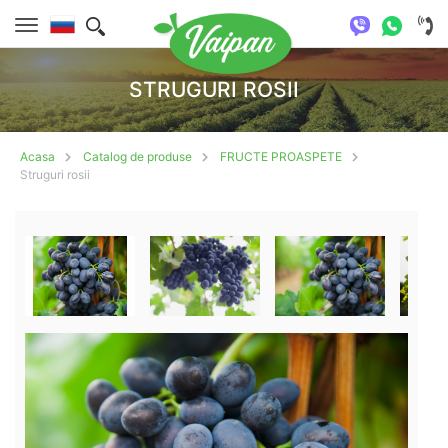
STRUGURI ROSII
Acasa
Catalog de produse
FRUCTE PROASPETE
Struguri rosii