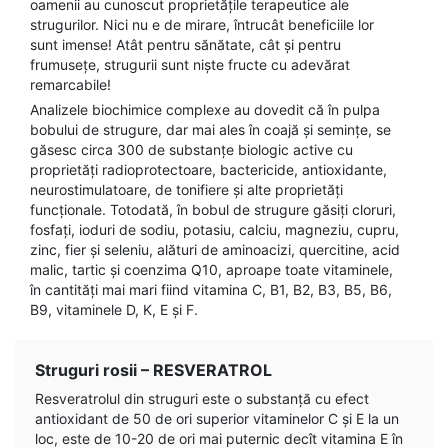
oamenii au cunoscut proprietățile terapeutice ale
strugurilor. Nici nu e de mirare, întrucât beneficiile lor
sunt imense! Atât pentru sănătate, cât şi pentru
frumuseţe, strugurii sunt nişte fructe cu adevărat
remarcabile!
Analizele biochimice complexe au dovedit că în pulpa
bobului de strugure, dar mai ales în coajă şi seminţe, se
găsesc circa 300 de substanţe biologic active cu
proprietăţi radioprotectoare, bactericide, antioxidante,
neurostimulatoare, de tonifiere şi alte proprietăţi
funcţionale. Totodată, în bobul de strugure găsiți cloruri,
fosfaţi, ioduri de sodiu, potasiu, calciu, magneziu, cupru,
zinc, fier şi seleniu, alături de aminoacizi, quercitine, acid
malic, tartic şi coenzima Q10, aproape toate vitaminele,
în cantităţi mai mari fiind vitamina C, B1, B2, B3, B5, B6,
B9, vitaminele D, K, E şi F.
Struguri rosii – RESVERATROL
Resveratrolul din struguri este o substanţă cu efect
antioxidant de 50 de ori superior vitaminelor C și E la un
loc, este de 10-20 de ori mai puternic decît vitamina E în