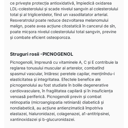
ce privește protecția antioxidativă, împiedică oxidarea
LDL-colesterolului și scade nivelul sangvin al colesterolului
total și al trigliceridelor, fiind un vasodilatator arterial.
Resveratrolul poate reduce dezvoltarea melanomului
malign, poate avea acțiune citostatică în cancerul de sîn,
poate micșora nivelul colesterolului total sangvin, previne
și combate eficient osteoporoza.
Struguri rosii -PICNOGENOL
Picnogenolii, împreună cu vitaminele A, C și E contribuie la
reglarea tonusului muscular al arterelor, combatînd
spasmul vascular, întăresc peretele capilar, menținîndu-i
elasticitatea și integritatea. Efectele benefice ale
picnogenolului au fost studiate în bolile degenerative
cardiovasculare, în fragilitatea capilară și în insuficiența
venoasă periferică. Picnogenolii previn și combat
retinopatia (microangiopatia retiniană) diabetică și
nondiabetică, au acțiune antienzimatică împotriva
elastazei, hialuronidazei, colagenazei, a1-antitripsinei,
xantinoxidazei și b-glucuronidazei.