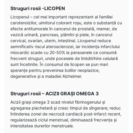
Struguri rosii -LICOPEN
Licopenul – cel mai important reprezentant al familiei
carotenoizilor, uimitorul colorant roșu, este o substanță cu
efecte antitumorale în cancerul de prostată, mamar, de
vezică urinară, pancreas, plămîni și piele, în cancerul
cervical, ovarian, uterin, intestinal. Licopenul reduce
semnificativ riscul aterosclerozei, iar incidența infarctului
miocardic scade cu 20-50% la persoanele ce consumă
frecvent struguri, unde pocesele de îmbătrînire celulară
sunt încetinite. În consumul de licopen se pun mari
speranțe pentru prevenirea bolilor neoplazice,
degenerative și a maladiei Alzheimer.
Struguri rosii – ACIZII GRAȘI OMEGA 3
Acizii grași omega 3 scad nivelul fibrinogenului și
agregarea plachetară și cresc timpul de sîngerare; reduc
întinderea zonei de necroză cardiacă post-infarct recent,
regularizează ciclul menstrual, diminuează frecvența și
intensitatea durerilor menstruale.