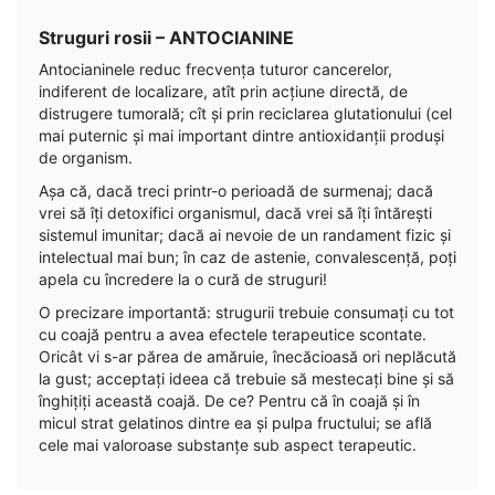
Struguri rosii – ANTOCIANINE
Antocianinele reduc frecvența tuturor cancerelor,
indiferent de localizare, atît prin acțiune directă, de
distrugere tumorală; cît și prin reciclarea glutationului (cel
mai puternic și mai important dintre antioxidanții produși
de organism.
Aşa că, dacă treci printr-o perioadă de surmenaj; dacă
vrei să îţi detoxifici organismul, dacă vrei să îţi întăreşti
sistemul imunitar; dacă ai nevoie de un randament fizic şi
intelectual mai bun; în caz de astenie, convalescenţă, poţi
apela cu încredere la o cură de struguri!
O precizare importantă: strugurii trebuie consumaţi cu tot
cu coajă pentru a avea efectele terapeutice scontate.
Oricât vi s-ar părea de amăruie, înecăcioasă ori neplăcută
la gust; acceptaţi ideea că trebuie să mestecaţi bine şi să
înghiţiți această coajă. De ce? Pentru că în coajă și în
micul strat gelatinos dintre ea şi pulpa fructului; se află
cele mai valoroase substanţe sub aspect terapeutic.