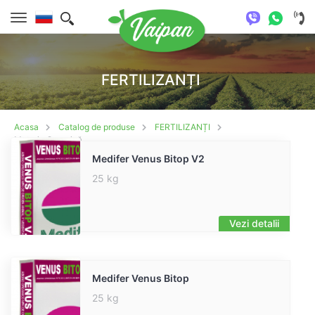
FERTILIZANȚI
Acasa
Catalog de produse
FERTILIZANȚI
Materie Organică
Medifer Venus Bitop V2
25 kg
Vezi detalii
Medifer Venus Bitop
25 kg