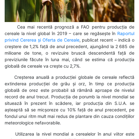
Cea mai recentă prognoză a FAO pentru producția de
cereale la nivel global în 2019 – care se regăsește în
Raportul
privind Cererea și Oferta de Cereale
, publicat recent – indică o
creștere de 1,2% față de anul precedent, ajungând la 2 685 de
milioane de tone, o revizuire bruscă descendentă față de
previziunile făcute în luna mai, când se estima că producția
globală de cereale va crește cu 2,7%.
Creșterea anuală a producției globale de cereale reflectă
extinderea producției de grâu și orz, în timp ce producția
globală de orez este probabil să rămână aproape de nivelul
record de anul trecut. Producția de porumb la nivel mondial se
situează în prezent în scădere, iar producția din S.U.A. se
așteaptă să se micșoreze cu 10% față de anul precedent, pe
fondul unui ritm mult mai redus de plantare din cauza condițiilor
meteorologice nefavorabile.
Utilizarea la nivel mondial a cerealelor în anul viitor este