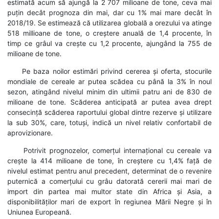
estimată acum să ajungă la 2 707 milioane de tone, ceva mai
puțin decât prognoza din mai, dar cu 1% mai mare decât în
2018/19. Se estimează că utilizarea globală a orezului va atinge
518 millioane de tone, o creștere anuală de 1,4 procente, în
timp ce grâul va crește cu 1,2 procente, ajungând la 755 de
milioane de tone.
Pe baza noilor estimări privind cererea și oferta, stocurile
mondiale de cereale ar putea scădea cu până la 3% în noul
sezon, atingând nivelul minim din ultimii patru ani de 830 de
milioane de tone. Scăderea anticipată ar putea avea drept
consecință scăderea raportului global dintre rezerve și utilizare
la sub 30%, care, totuși, indică un nivel relativ confortabil de
aprovizionare.
Potrivit prognozelor, comerțul internațional cu cereale va
crește la 414 milioane de tone, în creștere cu 1,4% față de
nivelul estimat pentru anul precedent, determinat de o revenire
puternică a comerțului cu grâu datorată cererii mai mari de
import din partea mai multor state din Africa și Asia, a
disponibilităților mari de export în regiunea Mării Negre și în
Uniunea Europeană.